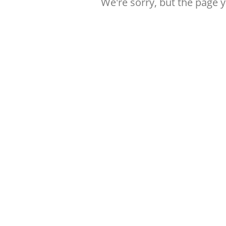
We're sorry, but the page y