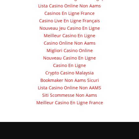
Lista Casino Online Non Aams
Casinos En Ligne France
Casino Live En Ligne Français
Nouveau Jeu Casino En Ligne
Meilleur Casino En Ligne
Casino Online Non Aams
Migliori Casino Online
Nouveau Casino En Ligne
Casino En Ligne
Crypto Casino Malaysia
Bookmaker Non Aams Sicuri
Lista Casino Online Non AAMS
Siti Scommesse Non Aams
Meilleur Casino En Ligne France