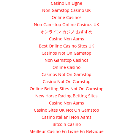
Casino En Ligne
Non Gamstop Casino UK
Online Casinos
Non Gamstop Online Casinos UK
オンライン カジノ おすすめ
Casino Non Aams
Best Online Casino Sites UK
Casinos Not On Gamstop
Non Gamstop Casinos
Online Casino
Casinos Not On Gamstop
Casino Not On Gamstop
Online Betting Sites Not On Gamstop
New Horse Racing Betting Sites
Casino Non Aams
Casino Sites UK Not On Gamstop
Casino Italiani Non Aams
Bitcoin Casino
Meilleur Casino En Ligne En Belgique