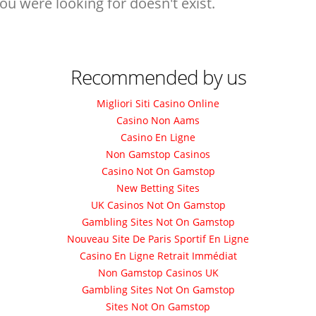
ou were looking for doesn't exist.
Recommended by us
Migliori Siti Casino Online
Casino Non Aams
Casino En Ligne
Non Gamstop Casinos
Casino Not On Gamstop
New Betting Sites
UK Casinos Not On Gamstop
Gambling Sites Not On Gamstop
Nouveau Site De Paris Sportif En Ligne
Casino En Ligne Retrait Immédiat
Non Gamstop Casinos UK
Gambling Sites Not On Gamstop
Sites Not On Gamstop