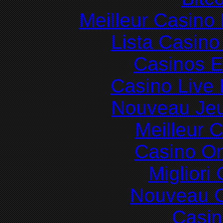
Meilleur Casino
Lista Casin
Casinos E
Casino Live 
Nouveau Jeu
Meilleur 
Casino O
Migliori
Nouveau C
Casin